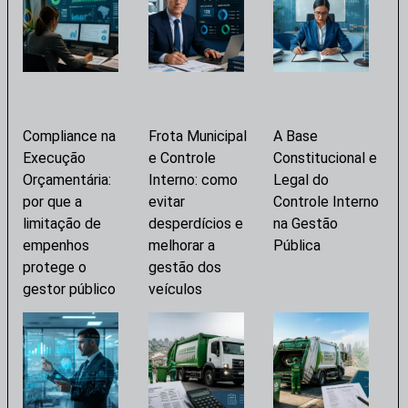
Compliance na
Frota Municipal
A Base
Execução
e Controle
Constitucional e
Orçamentária:
Interno: como
Legal do
por que a
evitar
Controle Interno
limitação de
desperdícios e
na Gestão
empenhos
melhorar a
Pública
protege o
gestão dos
gestor público
veículos