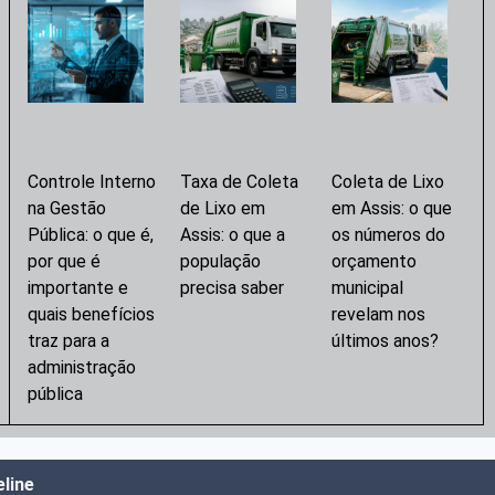
Controle Interno
Taxa de Coleta
Coleta de Lixo
na Gestão
de Lixo em
em Assis: o que
Pública: o que é,
Assis: o que a
os números do
por que é
população
orçamento
importante e
precisa saber
municipal
quais benefícios
revelam nos
traz para a
últimos anos?
administração
pública
line